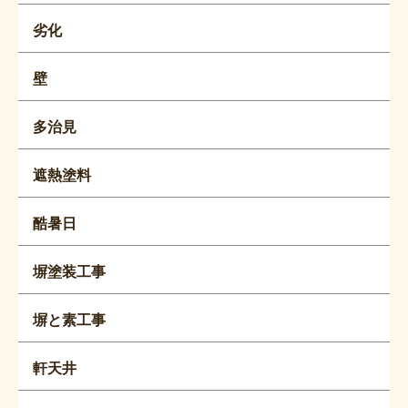
劣化
壁
多治見
遮熱塗料
酷暑日
塀塗装工事
塀と素工事
軒天井