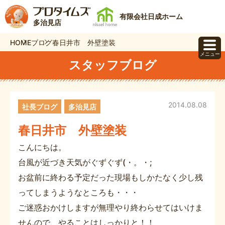
有限会社日成ホーム
多治見店
HOME
ブログ
春日井市 外壁塗装
メニュー
スタッフブログ
2014.08.08
社長ブログ
多治見店
春日井市 外壁塗装
こんにちは。
台風が近づき天気がぐずぐず(・。・;
お盆前に終わる予定だった現場もしかたなく少し残
ってしまうようなところも・・・
ご迷惑おかけしますが無理やり終わらせてはいけま
せんので、やることはしっかりと！！