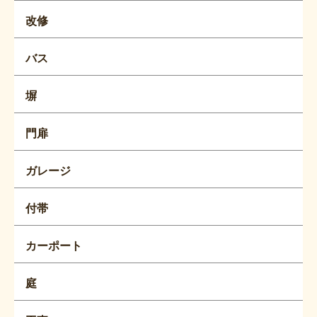
改修
バス
塀
門扉
ガレージ
付帯
カーポート
庭