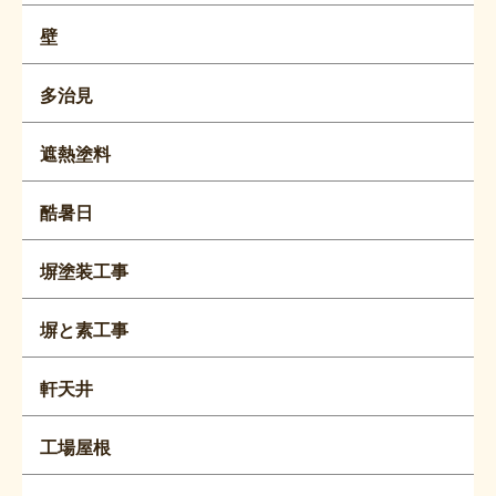
壁
多治見
遮熱塗料
酷暑日
塀塗装工事
塀と素工事
軒天井
工場屋根