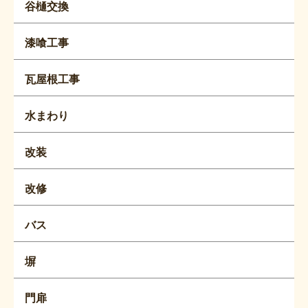
谷樋交換
漆喰工事
瓦屋根工事
水まわり
改装
改修
バス
塀
門扉