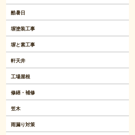
酷暑日
塀塗装工事
塀と素工事
軒天井
工場屋根
修繕・補修
笠木
雨漏り対策