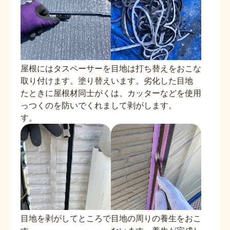
屋根にはタスペーサーを
目地は打ち替えをおこな
取り付けます。塗り替え
います。劣化した目地
たときに屋根材同士がく
は、カッターなどを使用
っつくのを防いでくれま
して剥がします。
す。
目地を剥がしてところで
目地の周りの養生をおこ