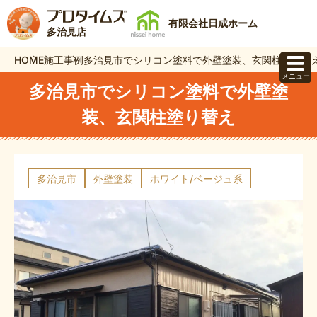
有限会社日成ホーム
多治見店
HOME
施工事例
多治見市でシリコン塗料で外壁塗装、玄関柱塗り替
メニュー
多治見市でシリコン塗料で外壁塗
装、玄関柱塗り替え
多治見市
外壁塗装
ホワイト/ベージュ系