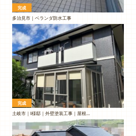
完成
多治見市｜ベランダ防水工事
完成
土岐市｜I様邸｜外壁塗装工事｜屋根カバー工事｜畳新調