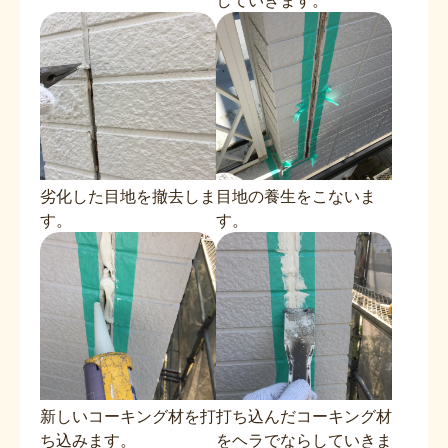
していきます。
劣化した目地を撤去しま
目地の養生をこないま
す。
す。
新しいコーキング材を打
打ち込んだコーキング材
ち込みます。
をヘラでならしていきま