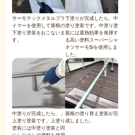
サーモテックメタルプラ
下塗りが完成したら、中
イマーを使用して屋根の
塗り塗装です。中塗り塗
下塗り塗装をおこないま
装には遮熱効果を発揮す
す。
る高い塗料スーパーシャ
ネツサーモSiを使用しま
した。
中塗りが完成したら、」
屋根の塗り替え塗装が完
上塗り塗装です。上塗り
成しました。
塗装には中塗り塗装と同