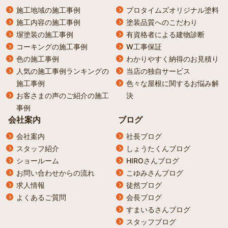
施工地域の施工事例
プロタイムズオリジナル塗料
施工内容の施工事例
塗装品質へのこだわり
塀塗装の施工事例
有資格者による建物診断
コーキングの施工事例
W工事保証
色の施工事例
わかりやすく納得のお見積り
人気の施工事例ランキングの
当店の独自サービス
施工事例
色々な屋根に関するお悩み解
お客さまの声のご紹介の施工
決
事例
会社案内
ブログ
会社案内
社長ブログ
スタッフ紹介
しょうたくんブログ
ショールーム
HIROさんブログ
お問い合わせからの流れ
こゆみさんブログ
求人情報
徒然ブログ
よくあるご質問
会長ブログ
すまいるさんブログ
スタッフブログ