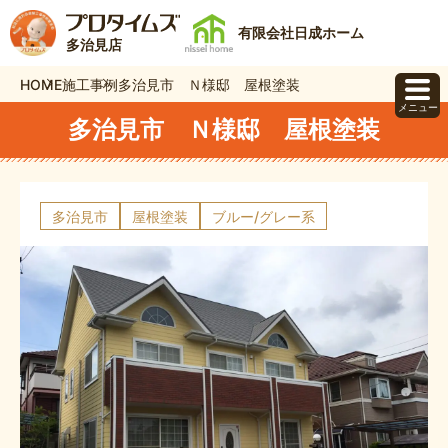
有限会社日成ホーム
多治見店
HOME
施工事例
多治見市 Ｎ様邸 屋根塗装
メニュー
多治見市 Ｎ様邸 屋根塗装
多治見市
屋根塗装
ブルー/グレー系