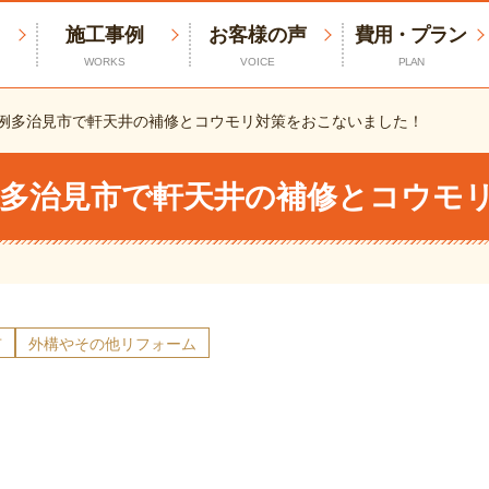
施工事例
お客様の声
費用・プラン
WORKS
VOICE
PLAN
例
多治見市で軒天井の補修とコウモリ対策をおこないました！
多治見市で軒天井の補修とコウモ
市
外構やその他リフォーム