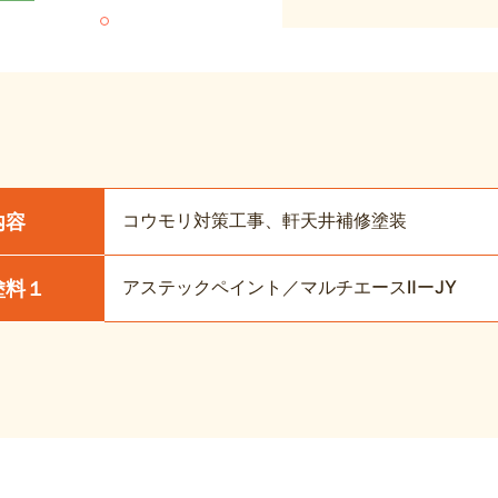
コウモリ対策工事、軒天井補修塗装
内容
アステックペイント／マルチエースⅡーJY
塗料１