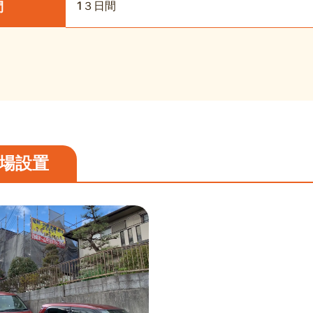
1３日間
間
場設置