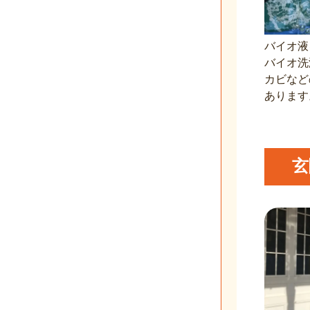
バイオ液
バイオ洗
カビなど
あります
玄