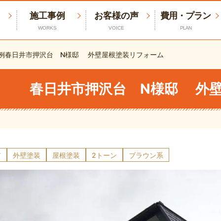
施工事例
お客様の声
費用・プラン
WORKS
VOICE
PLAN
例
春日井市押沢台 N様邸 外壁屋根塗装リフォーム
春日井市押沢台 N様邸 外
市
外壁塗装
屋根塗装
2トーン
ブラウン系