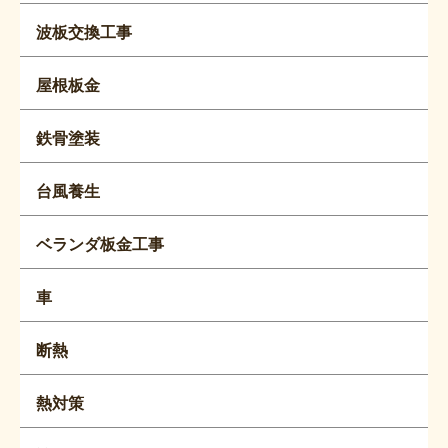
波板交換工事
屋根板金
鉄骨塗装
台風養生
ベランダ板金工事
車
断熱
熱対策