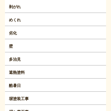
剥がれ
めくれ
劣化
壁
多治見
遮熱塗料
酷暑日
塀塗装工事