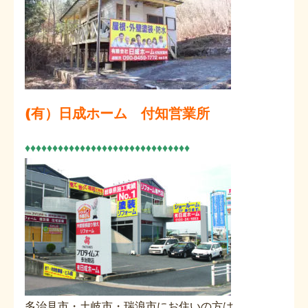
(有）日成ホーム 付知営業所
♦♦♦♦♦♦♦♦♦♦♦♦♦♦♦♦♦♦♦♦♦♦♦♦♦♦♦♦♦♦
多治見市・土岐市・瑞浪市にお住いの方は