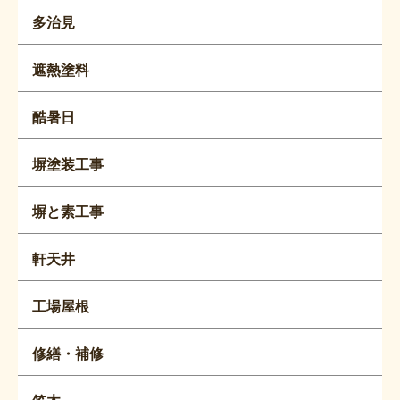
多治見
遮熱塗料
酷暑日
塀塗装工事
塀と素工事
軒天井
工場屋根
修繕・補修