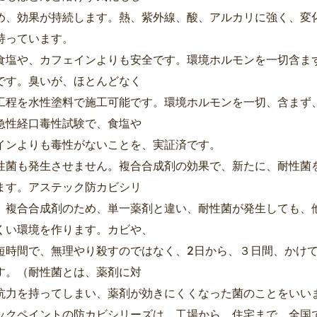
め、効果が持続します。熱、紫外線、酸、アルカリに強く、変
持っています。
食塩や、カフェインよりも安全です。環境ホルモンを一切含ま
です。臭いが、ほとんどなく
工程を水性塗料で施工可能です。環境ホルモンを一切、含まず
急性経口毒性試験で、食塩や
インよりも毒性がないことを、実証済です。
性菌も発生させません。複合合成剤の効果で、新たに、耐性菌
ます。アステック防カビシリ
、複合合成剤のため、単一薬剤と違い、耐性菌が発生しても、
くい環境を作ります。カビや、
短時間で、無理やり殺すのではなく、2日から、３日間、かけ
す。（耐性菌とは、薬剤に対
抗力を持ってしまい、薬剤が効きにくくなった菌のことをいい
ックペイントの防カビシリーズは、工場から、住宅まで、全国