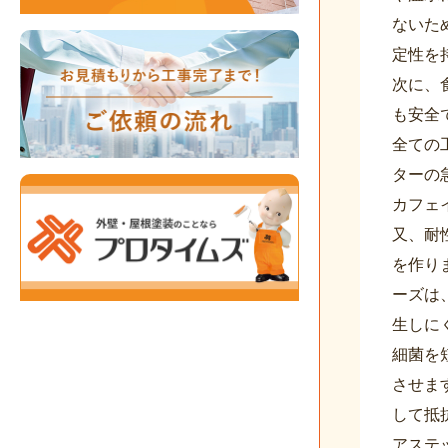
ないた
定性を
次に、
も安全
全ての
ターの
カフェ
又、耐
を作り
ーズは
生しに
細菌を
させま
して抵
アステ