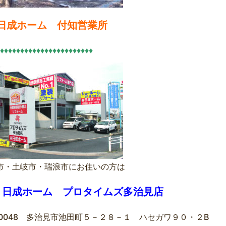
）日成ホーム 付知営業所
♦♦♦♦♦♦♦♦♦♦♦♦♦♦♦♦♦♦♦♦♦♦♦
市・土岐市・瑞浪市にお住いの方は
）日成ホーム プロタイムズ多治見店
7-0048 多治見市池田町５－２８－１ ハセガワ９０・２B