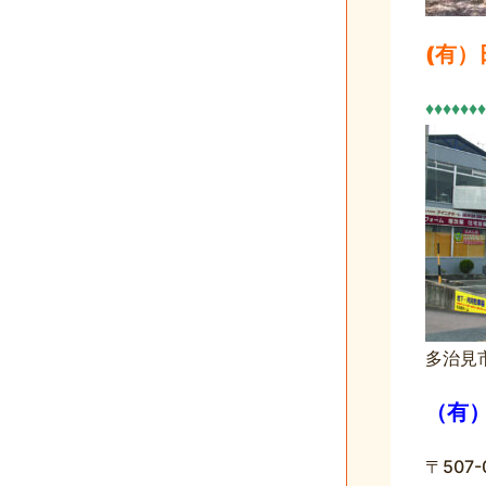
(有
♦♦♦♦♦♦♦
多治見
（有
〒50