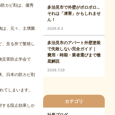
の防カビ剤は、優秀
多治見市で外壁がボロボロ…
それは「凍害」かもしれませ
ん！
物は、元々、土壌菌
2026.8.3
多治見市のアパート外壁塗装
ど、至る所で繁殖し
で失敗しない完全ガイド｜
費用・時期・業者選びまで徹
物災害防止学会で
底解説
2026.7.29
状、日本の防カビ剤
されてしまいます。
カテゴリ
対する阻止効果しか
社長ブログ