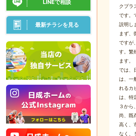
LINEで相談
クプラ
です。
説明し
最新チラシを見る
まず、
ですが
す。繁
ます。
では、
は、一
れるカ
は、特
３から
尚、既
高く、
なく、