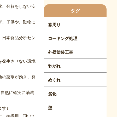
化、分解をしない安
タグ
ず、子供や、動物に
窓周り
、日本食品分析セン
コーキング処理
外壁塗装工事
を発生させない環境
剥がれ
他の薬剤が効き、発
めくれ
て自然に確実に消滅
劣化
壁
ます）
で、御採用、頂いて