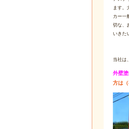
ます。
カー一
切な、
いきた
当社は
外壁塗
方は（