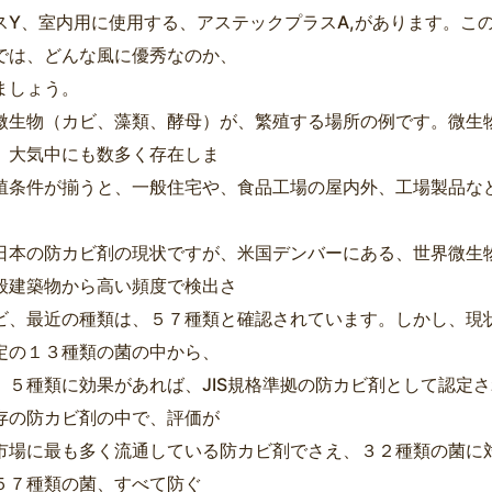
スY、室内用に使用する、アステックプラスA,があります。こ
では、どんな風に優秀なのか、
ましょう。
微生物（カビ、藻類、酵母）が、繁殖する場所の例です。微生
、大気中にも数多く存在しま
殖条件が揃うと、一般住宅や、食品工場の屋内外、工場製品な
日本の防カビ剤の現状ですが、米国デンバーにある、世界微生
般建築物から高い頻度で検出さ
ビ、最近の種類は、５７種類と確認されています。しかし、現
定の１３種類の菌の中から、
、５種類に効果があれば、JIS規格準拠の防カビ剤として認定
存の防カビ剤の中で、評価が
市場に最も多く流通している防カビ剤でさえ、３２種類の菌に
５７種類の菌、すべて防ぐ