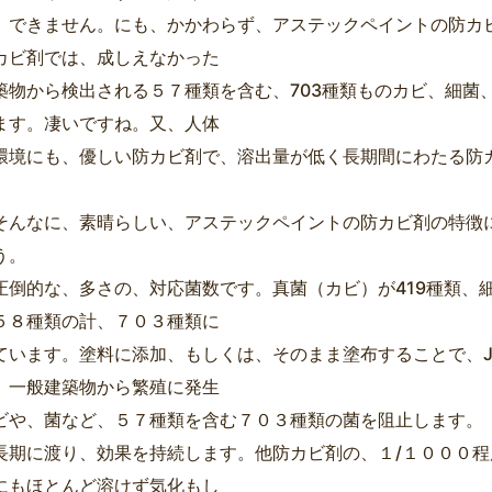
、できません。にも、かかわらず、アステックペイントの防カ
カビ剤では、成しえなかった
築物から検出される５７種類を含む、703種類ものカビ、細菌
ます。凄いですね。又、人体
環境にも、優しい防カビ剤で、溶出量が低く長期間にわたる防
そんなに、素晴らしい、アステックペイントの防カビ剤の特徴
う。
圧倒的な、多さの、対応菌数です。真菌（カビ）が419種類、
５８種類の計、７０３種類に
ています。塗料に添加、もしくは、そのまま塗布することで、J
、一般建築物から繁殖に発生
ビや、菌など、５７種類を含む７０３種類の菌を阻止します。
長期に渡り、効果を持続します。他防カビ剤の、１/１０００程
にもほとんど溶けず気化もし