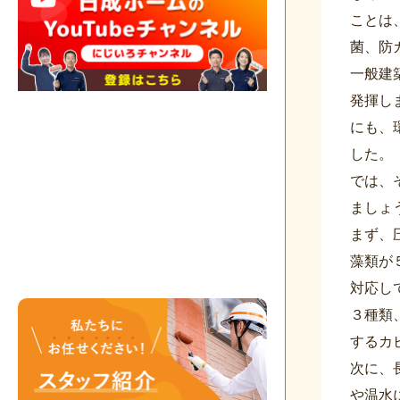
ことは
菌、防
一般建
発揮し
にも、
した。
では、
ましょ
まず、
藻類が
対応し
３種類
するカ
次に、
や温水