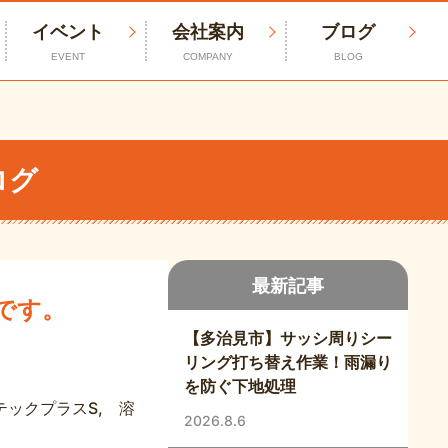
イベント
会社案内
ブログ
EVENT
COMPANY
BLOG
ログ
最新記事
です。
【多治見市】サッシ周りシー
リング打ち替え作業！雨漏り
を防ぐ下地処理
ックプラスS, 溶
2026.8.6