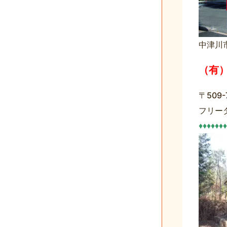
中津川
（有
〒509
フリー
♦♦♦♦♦♦♦