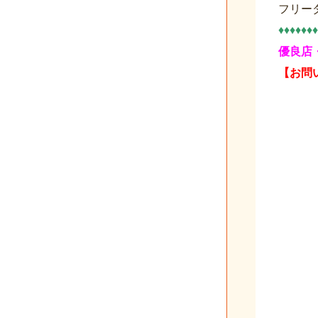
フリー
♦♦♦♦♦♦♦
優良店
【お問