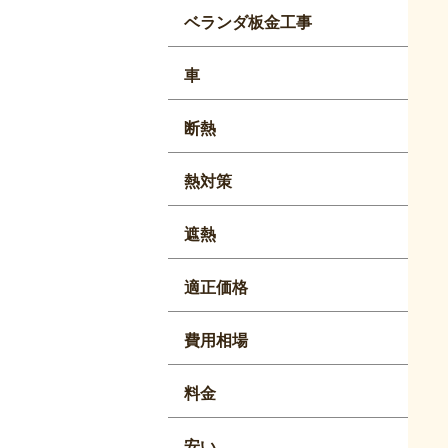
ベランダ板金工事
車
断熱
熱対策
遮熱
適正価格
費用相場
料金
安い