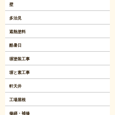
壁
多治見
遮熱塗料
酷暑日
塀塗装工事
塀と素工事
軒天井
工場屋根
修繕・補修