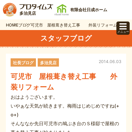
有限会社日成ホーム
多治見店
HOME
ブログ
可児市 屋根葺き替え工事 外装リフォーム
メニュー
スタッフブログ
2014.06.03
社長ブログ
多治見店
可児市 屋根葺き替え工事 外
装リフォーム
おはようございます。
いやぁな天気が続きます。梅雨はじめじめですね(+
o+)
そんななか先日可児市の鳩ぶき台のＳ様邸で屋根の