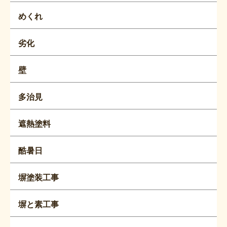
めくれ
劣化
壁
多治見
遮熱塗料
酷暑日
塀塗装工事
塀と素工事