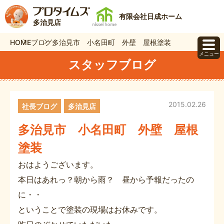
有限会社日成ホーム
多治見店
HOME
ブログ
多治見市 小名田町 外壁 屋根塗装
メニュー
スタッフブログ
2015.02.26
社長ブログ
多治見店
多治見市 小名田町 外壁 屋根
塗装
おはようございます。
本日はあれっ？朝から雨？ 昼から予報だったの
に・・
ということで塗装の現場はお休みです。