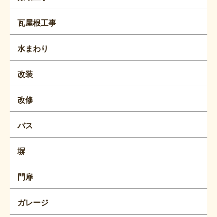
瓦屋根工事
水まわり
改装
改修
バス
塀
門扉
ガレージ