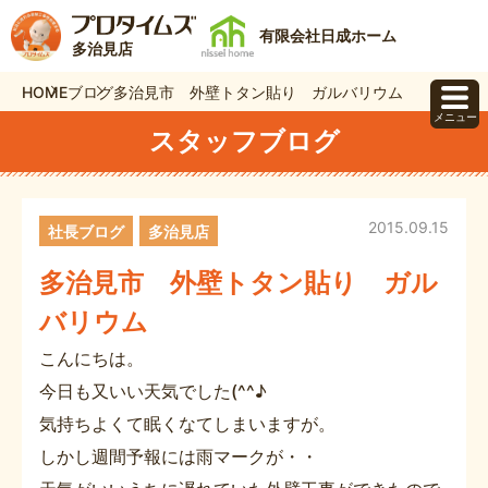
有限会社日成ホーム
多治見店
HOME
ブログ
多治見市 外壁トタン貼り ガルバリウム
メニュー
スタッフブログ
2015.09.15
社長ブログ
多治見店
多治見市 外壁トタン貼り ガル
バリウム
こんにちは。
今日も又いい天気でした(^^♪
気持ちよくて眠くなてしまいますが。
しかし週間予報には雨マークが・・