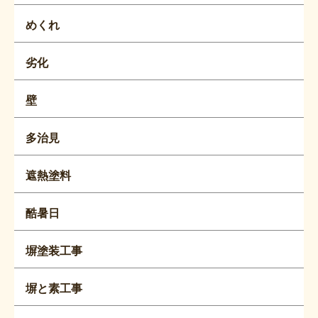
めくれ
劣化
壁
多治見
遮熱塗料
酷暑日
塀塗装工事
塀と素工事