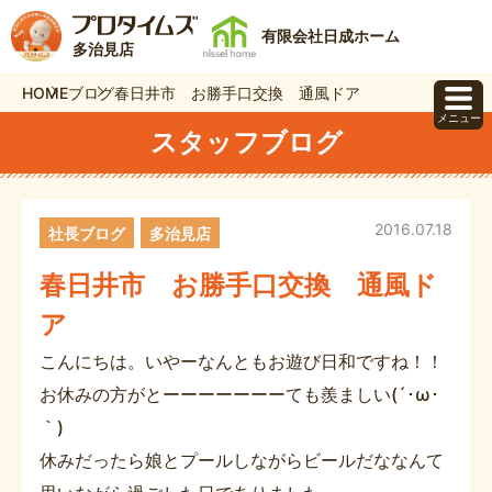
有限会社日成ホーム
多治見店
HOME
ブログ
春日井市 お勝手口交換 通風ドア
メニュー
スタッフブログ
2016.07.18
社長ブログ
多治見店
春日井市 お勝手口交換 通風ド
ア
こんにちは。いやーなんともお遊び日和ですね！！
お休みの方がとーーーーーーーても羨ましい(´･ω･
｀)
休みだったら娘とプールしながらビールだななんて