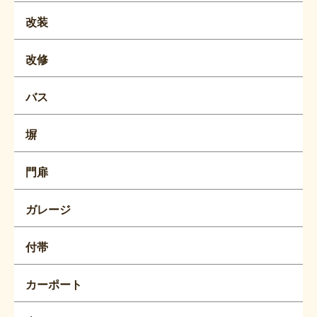
改装
改修
バス
塀
門扉
ガレージ
付帯
カーポート