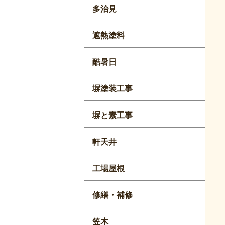
多治見
遮熱塗料
酷暑日
塀塗装工事
塀と素工事
軒天井
工場屋根
修繕・補修
笠木