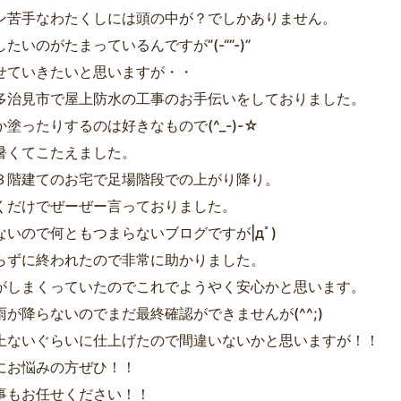
ン苦手なわたくしには頭の中が？でしかありません。
たいのがたまっているんですが”(-“”-)”
せていきたいと思いますが・・
多治見市で屋上防水の工事のお手伝いをしておりました。
塗ったりするのは好きなもので(^_-)-☆
暑くてこたえました。
３階建てのお宅で足場階段での上がり降り。
くだけでぜーぜー言っておりました。
ないので何ともつまらないブログですが|дﾟ)
らずに終われたので非常に助かりました。
がしまくっていたのでこれでようやく安心かと思います。
雨が降らないのでまだ最終確認ができませんが(^^;)
上ないぐらいに仕上げたので間違いないかと思いますが！！
にお悩みの方ぜひ！！
事もお任せください！！