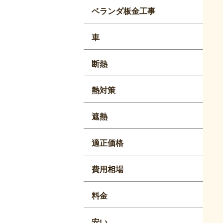
ベランダ板金工事
車
断熱
熱対策
遮熱
適正価格
費用相場
料金
安い