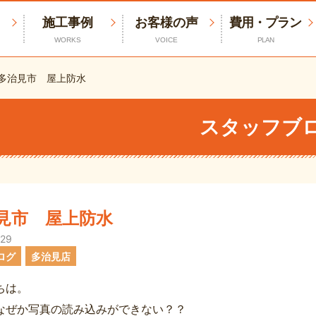
施工事例
お客様の声
費用・プラン
WORKS
VOICE
PLAN
多治見市 屋上防水
スタッフブ
見市 屋上防水
.29
ログ
多治見店
ちは。
なぜか写真の読み込みができない？？