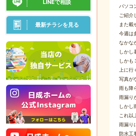
LINEで相談
パソコ
ご紹介し
また載
最新チラシを見る
今週は
なかなか
しかし
しかも
上に行
写真が
雨も降
雨漏り
しかし
これ以
雨漏り
防水工