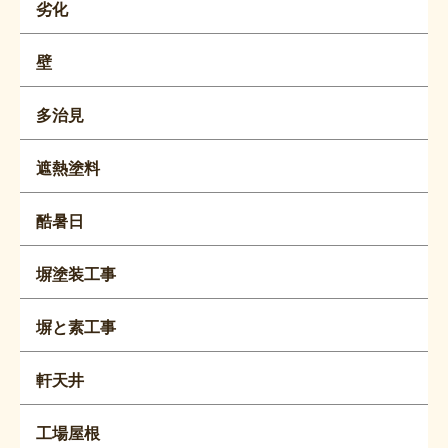
劣化
壁
多治見
遮熱塗料
酷暑日
塀塗装工事
塀と素工事
軒天井
工場屋根