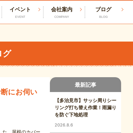
イベント
会社案内
ブログ
EVENT
COMPANY
BLOG
ログ
最新記事
診断にお伺い
【多治見市】サッシ周りシー
リング打ち替え作業！雨漏り
を防ぐ下地処理
2026.8.6
した。屋根のカバー