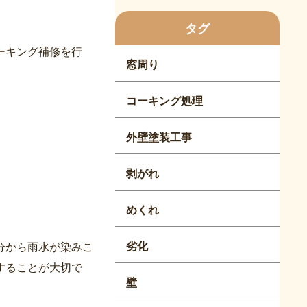
タグ
ーキング補修を行
窓周り
コーキング処理
外壁塗装工事
剥がれ
めくれ
劣化
分から雨水が染みこ
することが大切で
壁