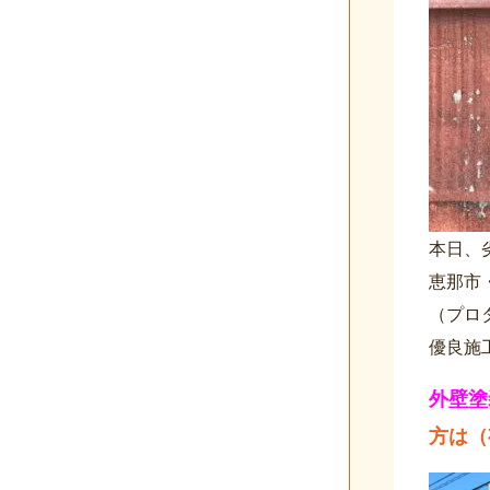
本日、
恵那市
（プロ
優良施
外壁塗
方は（