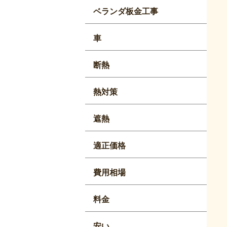
ベランダ板金工事
車
断熱
熱対策
遮熱
適正価格
費用相場
料金
安い