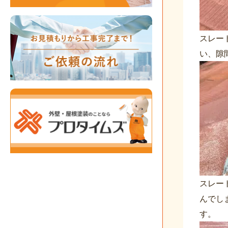
スレー
い、隙
スレー
んでし
す。