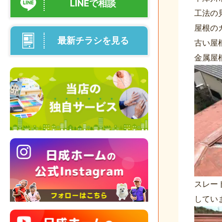
LINEで相談
工法の
屋根の
最新チラシを見る
古い屋
金属屋
スレー
してい