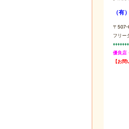
（有
〒50
フリー
♦♦♦♦♦♦♦
優良店
【お問