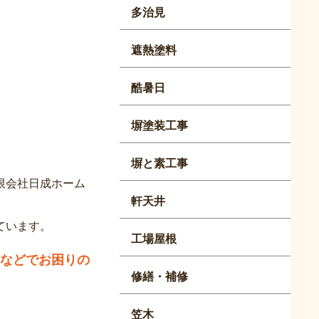
多治見
遮熱塗料
酷暑日
塀塗装工事
塀と素工事
限会社日成ホーム
軒天井
ています。
工場屋根
などでお困りの
修繕・補修
笠木