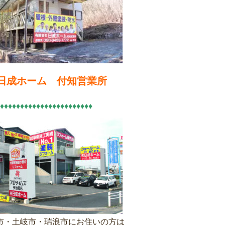
）日成ホーム 付知営業所
♦♦♦♦♦♦♦♦♦♦♦♦♦♦♦♦♦♦♦♦♦♦♦
市・土岐市・瑞浪市にお住いの方は