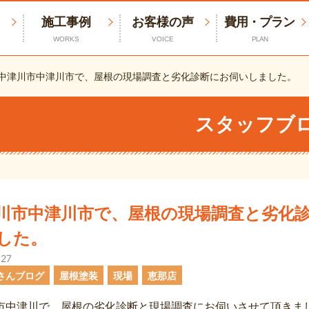
施工事例
お客様の声
費用・プラン
WORKS
VOICE
PLAN
中津川市中津川市で、屋根の現場調査と劣化診断にお伺いしました。
スタッフブ
川市中津川市で、屋根の現場調査と劣化
した。
.27
さんブログ
屋根塗装
現場
恵那店
市中津川で、屋根の劣化診断と現場調査にお伺いさせて頂きま