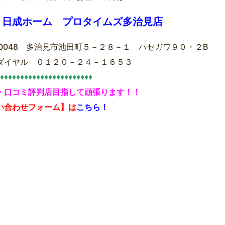
）日成ホーム プロタイムズ多治見店
7-0048 多治見市池田町５－２８－１ ハセガワ９０・２B
ダイヤル ０１２０－２４－１６５３
♦♦♦♦♦♦♦♦♦♦♦♦♦♦♦♦♦♦♦♦♦♦♦
・口コミ評判店目指して頑張ります！！
い合わせフォーム】は
こちら！