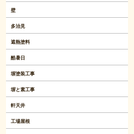
壁
多治見
遮熱塗料
酷暑日
塀塗装工事
塀と素工事
軒天井
工場屋根