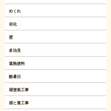
めくれ
劣化
壁
多治見
遮熱塗料
酷暑日
塀塗装工事
塀と素工事