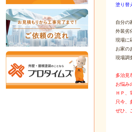
塗り替
自分の
外装劣
現場に
お家の
現場調
多治見
お悩み
ＨＰ、
只今、
ぜひ、