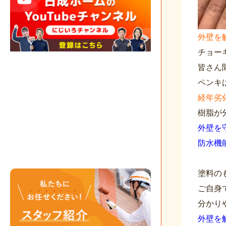
外壁を
チョー
皆さん
ペンキ
経年劣
樹脂が
外壁を
防水機
塗料の
ご自身
分かり
外壁を