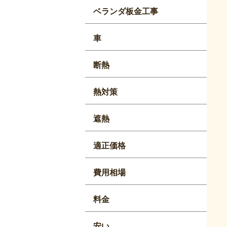
ベランダ板金工事
車
断熱
熱対策
遮熱
適正価格
費用相場
料金
安い