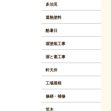
多治見
遮熱塗料
酷暑日
塀塗装工事
塀と素工事
軒天井
工場屋根
修繕・補修
笠木