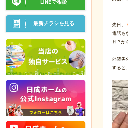
LINEで相談
最新チラシを見る
先日、
電話も
ＨＰか
外装劣
すると