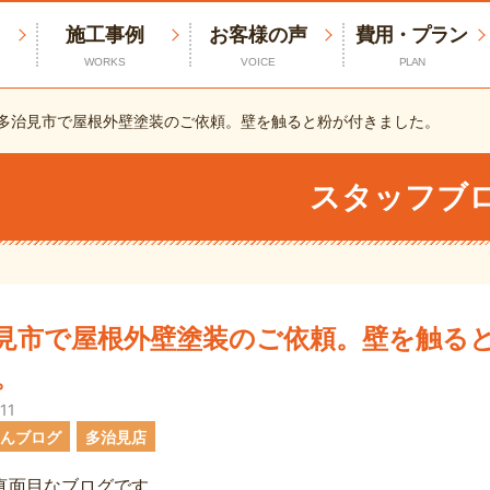
施工事例
お客様の声
費用・プラン
WORKS
VOICE
PLAN
多治見市で屋根外壁塗装のご依頼。壁を触ると粉が付きました。
スタッフブ
見市で屋根外壁塗装のご依頼。壁を触る
。
11
さんブログ
多治見店
真面目なブログです。