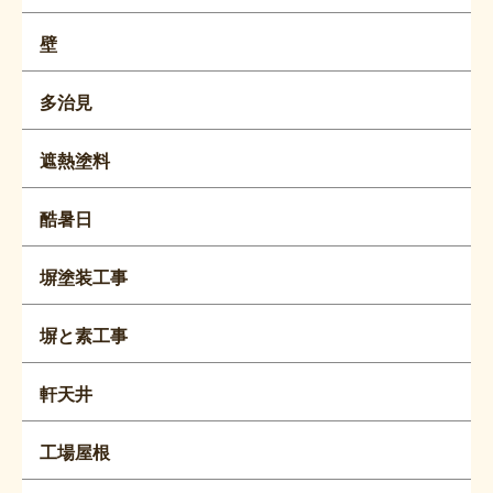
壁
多治見
遮熱塗料
酷暑日
塀塗装工事
塀と素工事
軒天井
工場屋根