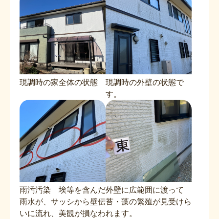
現調時の家全体の状態
現調時の外壁の状態で
す。
雨汚汚染 埃等を含んだ
外壁に広範囲に渡って
雨水が、サッシから壁伝
苔・藻の繁殖が見受けら
いに流れ、美観が損なわ
れます。