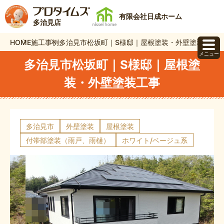
有限会社日成ホーム
多治見店
HOME
施工事例
多治見市松坂町｜S様邸｜屋根塗装・外壁塗装工事
メニュー
多治見市松坂町｜S様邸｜屋根塗
装・外壁塗装工事
多治見市
外壁塗装
屋根塗装
付帯部塗装（雨戸、雨樋）
ホワイト/ベージュ系