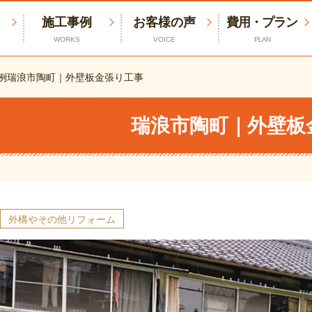
施工事例
お客様の声
費用・プラン
WORKS
VOICE
PLAN
例
瑞浪市陶町｜外壁板金張り工事
瑞浪市陶町｜外壁板
外構やその他リフォーム