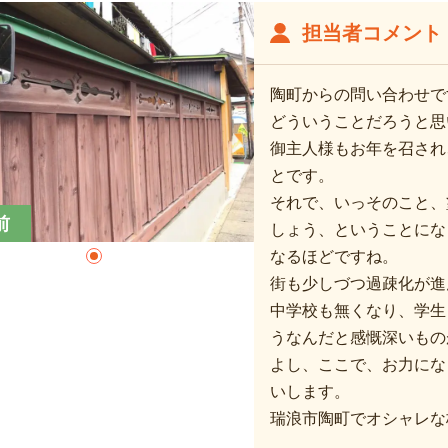
担当者コメント
陶町からの問い合わせで
どういうことだろうと思
御主人様もお年を召され
とです。
それで、いっそのこと、
前
しょう、ということにな
なるほどですね。
街も少しづつ過疎化が進
中学校も無くなり、学生
うなんだと感慨深いもの
よし、ここで、お力にな
いします。
瑞浪市陶町でオシャレな