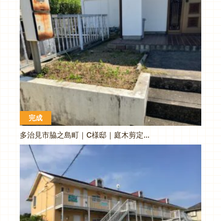
完成
多治見市脇之島町｜C様邸｜庭木剪定・草刈り工事