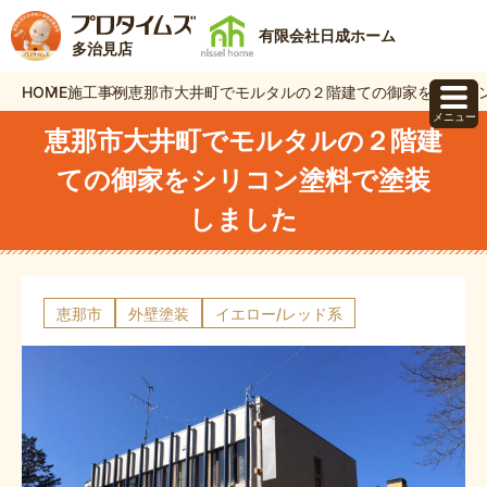
有限会社日成ホーム
多治見店
HOME
施工事例
恵那市大井町でモルタルの２階建ての御家をシリコ
メニュー
恵那市大井町でモルタルの２階建
ての御家をシリコン塗料で塗装
しました
恵那市
外壁塗装
イエロー/レッド系