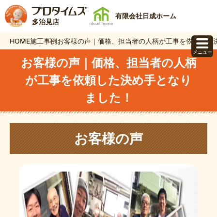
有限会社日成ホーム
多治見店
HOME
施工事例
お客様の声｜価格、担当者の人柄が工事を依頼した
メニュー
お客様の声｜価格、担当者の人柄
が工事を依頼した決め手となり
ました！
お客様の声