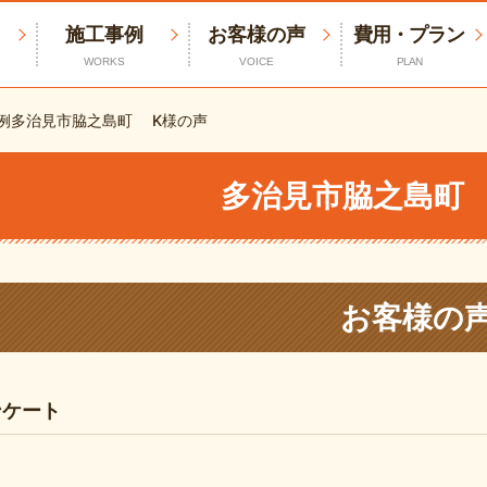
施工事例
お客様の声
費用・プラン
WORKS
VOICE
PLAN
例
多治見市脇之島町 K様の声
多治見市脇之島町
お客様の
ンケート