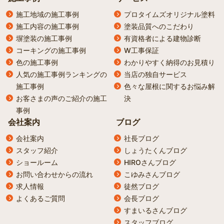
施工地域の施工事例
プロタイムズオリジナル塗料
施工内容の施工事例
塗装品質へのこだわり
塀塗装の施工事例
有資格者による建物診断
コーキングの施工事例
W工事保証
色の施工事例
わかりやすく納得のお見積り
人気の施工事例ランキングの
当店の独自サービス
施工事例
色々な屋根に関するお悩み解
お客さまの声のご紹介の施工
決
事例
会社案内
ブログ
会社案内
社長ブログ
スタッフ紹介
しょうたくんブログ
ショールーム
HIROさんブログ
お問い合わせからの流れ
こゆみさんブログ
求人情報
徒然ブログ
よくあるご質問
会長ブログ
すまいるさんブログ
スタッフブログ