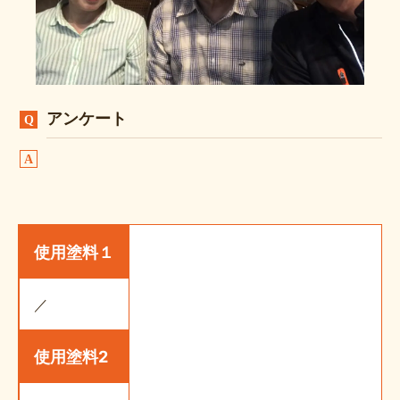
アンケート
使用塗料１
／
使用塗料2