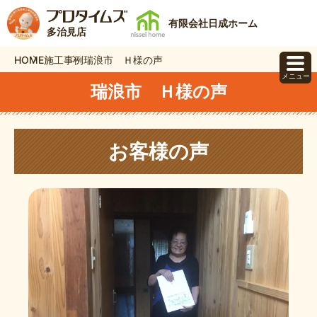
有限会社日成ホーム
多治見店
HOME
施工事例
瑞浪市 Ｈ様の声
メニュー
瑞浪市 Ｈ様の声
お客様の声