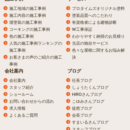
施工地域の施工事例
プロタイムズオリジナル塗料
施工内容の施工事例
塗装品質へのこだわり
塀塗装の施工事例
有資格者による建物診断
コーキングの施工事例
W工事保証
色の施工事例
わかりやすく納得のお見積り
人気の施工事例ランキングの
当店の独自サービス
施工事例
色々な屋根に関するお悩み解
お客さまの声のご紹介の施工
決
事例
会社案内
ブログ
会社案内
社長ブログ
スタッフ紹介
しょうたくんブログ
ショールーム
HIROさんブログ
お問い合わせからの流れ
こゆみさんブログ
求人情報
徒然ブログ
よくあるご質問
会長ブログ
すまいるさんブログ
スタッフブログ