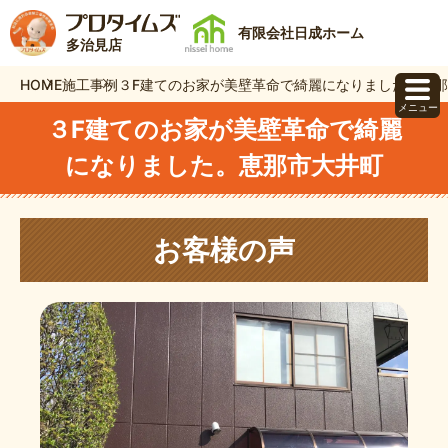
有限会社日成ホーム
多治見店
HOME
施工事例
３F建てのお家が美壁革命で綺麗になりました。恵
メニュー
３F建てのお家が美壁革命で綺麗
になりました。恵那市大井町
お客様の声