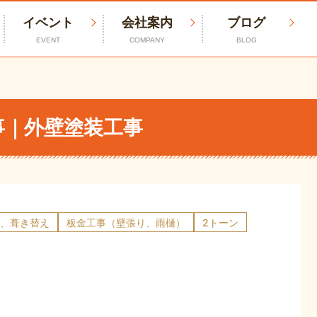
イベント
会社案内
ブログ
EVENT
COMPANY
BLOG
事｜外壁塗装工事
、葺き替え
板金工事（壁張り、雨樋）
2トーン