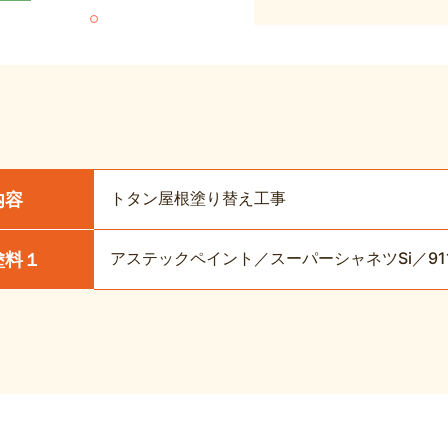
トタン屋根塗り替え工事
内容
アステックペイント／スーパーシャネツSi／91
塗料１