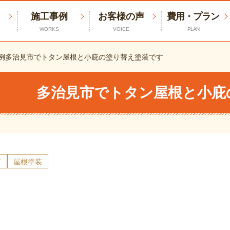
施工事例
お客様の声
費用・プラン
WORKS
VOICE
PLAN
例
多治見市でトタン屋根と小庇の塗り替え塗装です
多治見市でトタン屋根と小庇
市
屋根塗装