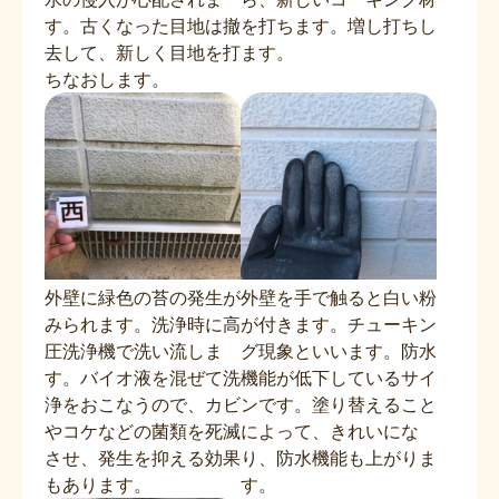
す。古くなった目地は撤
を打ちます。増し打ちし
去して、新しく目地を打
ます。
ちなおします。
外壁に緑色の苔の発生が
外壁を手で触ると白い粉
みられます。洗浄時に高
が付きます。チューキン
圧洗浄機で洗い流しま
グ現象といいます。防水
す。バイオ液を混ぜて洗
機能が低下しているサイ
浄をおこなうので、カビ
ンです。塗り替えること
やコケなどの菌類を死滅
によって、きれいにな
させ、発生を抑える効果
り、防水機能も上がりま
もあります。
す。