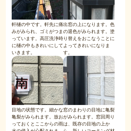
軒樋の中です。軒先に痛
出窓の上になります。色
みがみられ、ゴミがつま
の退色がみられます。塗
っています。高圧洗浄時
り替えをおこなうことに
に樋の中もきれいにして
よってきれいになりま
いきます。
す。
目地の状態です。細かな
窓のまわりの目地に亀裂
亀裂がみられます。放お
がみられます。窓回周り
っておくとここからの雨
は、既存の目地の上か
水の侵入が心配されま
ら、新しいコーキング材