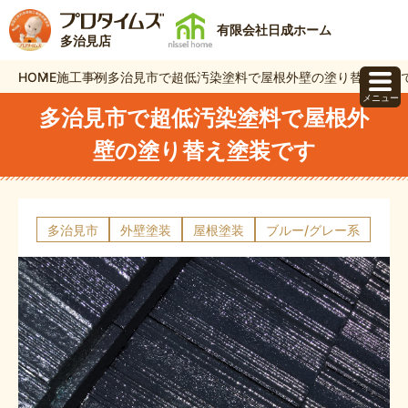
有限会社日成ホーム
多治見店
HOME
施工事例
多治見市で超低汚染塗料で屋根外壁の塗り替え塗装
メニュー
多治見市で超低汚染塗料で屋根外
壁の塗り替え塗装です
多治見市
外壁塗装
屋根塗装
ブルー/グレー系