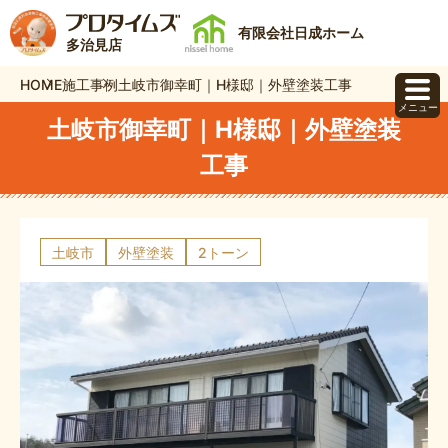
有限会社日成ホーム
多治見店
HOME
施工事例
土岐市御幸町｜H様邸｜外壁塗装工事
メニュー
土岐市御幸町｜H様邸｜外壁塗装
工事
土岐市
外壁塗装
2トーン