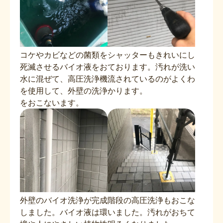
コケやカビなどの菌類を
シャッターもきれいにし
死滅させるバイオ液をお
ております。汚れが洗い
水に混ぜて、高圧洗浄機
流されているのがよくわ
を使用して、外壁の洗浄
かります。
をおこないます。
外壁のバイオ洗浄が完成
階段の高圧洗浄もおこな
しました。バイオ液は環
いました。汚れがおちて