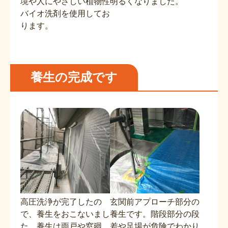
境や人にやさしい植物性
明るくなりました。
バイオ洗剤を使用してお
ります。
養生の完成です
高圧洗浄が完了したの
玄関前アプローチ部分の
で、養生をおこないまし
養生です。階段部分の段
た。養生は雨戸や窓廻
差や足場が危険でわかり