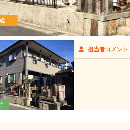
成
担当者コメント
前