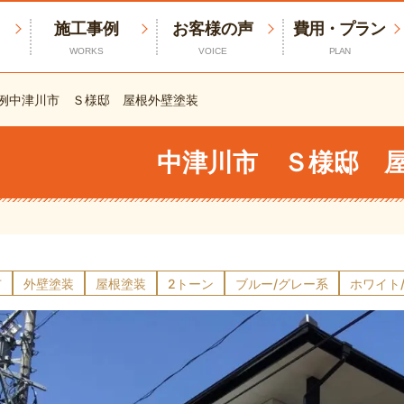
施工事例
お客様の声
費用・プラン
WORKS
VOICE
PLAN
例
中津川市 Ｓ様邸 屋根外壁塗装
中津川市 Ｓ様邸 
市
外壁塗装
屋根塗装
2トーン
ブルー/グレー系
ホワイト