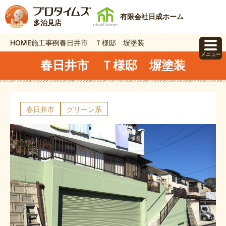
有限会社日成ホーム
多治見店
HOME
施工事例
春日井市 Ｔ様邸 塀塗装
メニュー
春日井市 Ｔ様邸 塀塗装
春日井市
グリーン系