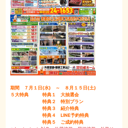
期間 ７月１日(水) ～ ８月１５日(土)
５大特典 特典１ 大抽選会
特典２ 特別プラン
特典３ 紹介特典
特典４ LINE予約特典
特典５ ご成約特典