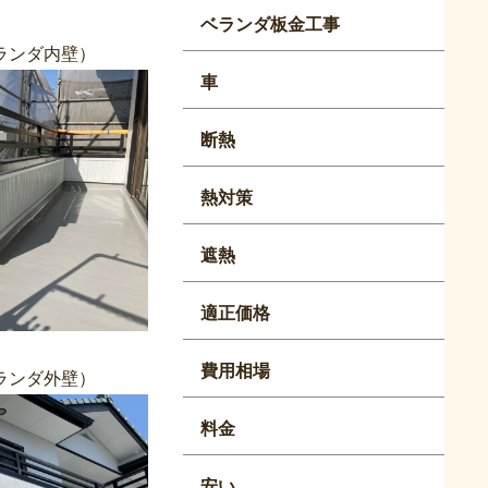
ベランダ板金工事
ンダ内壁）
車
断熱
熱対策
遮熱
適正価格
費用相場
ダ外壁）
料金
安い