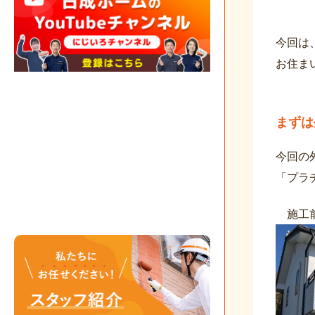
今回は
お住ま
まずは
今回の
「プラチ