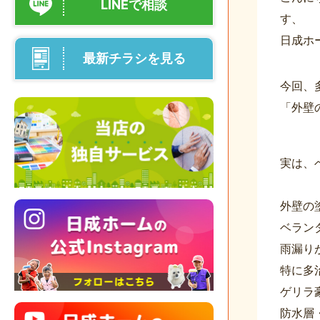
LINEで相談
す、
日成ホ
最新チラシを見る
今回、
「外壁
実は、
外壁の
ベラン
雨漏り
特に多
ゲリラ
防水層