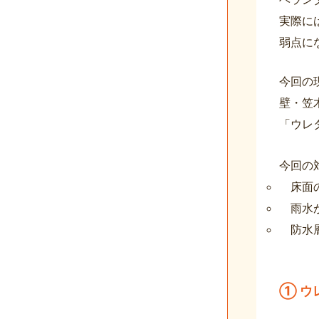
実際に
弱点に
今回の
壁・笠
「ウレ
今回の
床面
雨水
防水
① ウ