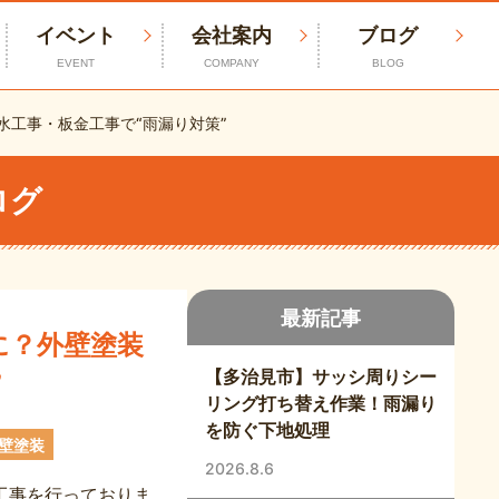
イベント
会社案内
ブログ
EVENT
COMPANY
BLOG
工事・板金工事で“雨漏り対策”
ログ
最新記事
に？外壁塗装
【多治見市】サッシ周りシー
”
リング打ち替え作業！雨漏り
を防ぐ下地処理
壁塗装
2026.8.6
工事を行っておりま