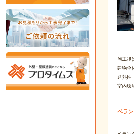
施工後
建物全
遮熱性
室内環
ベラン
ベラン