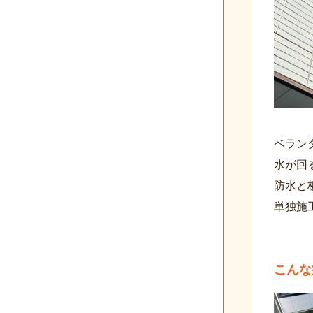
ベラン
水が回
防水と
単独施
こんな