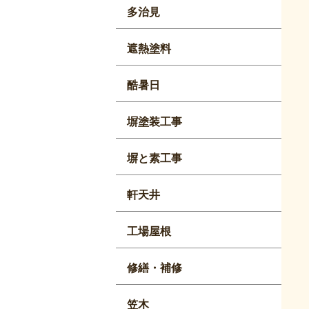
多治見
遮熱塗料
酷暑日
塀塗装工事
塀と素工事
軒天井
工場屋根
修繕・補修
笠木