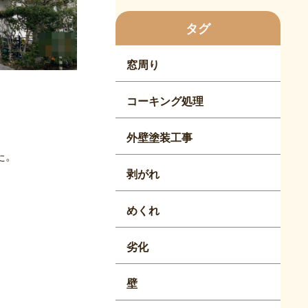
タグ
窓周り
コーキング処理
外壁塗装工事
た。
剥がれ
めくれ
劣化
壁