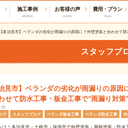
施工事例
お客様の声
費用・プラン
WORKS
VOICE
PLAN
【多治見市】ベランダの劣化が雨漏りの原因に？外壁塗装と合わせて防水
スタッフブ
治見市】ベランダの劣化が雨漏りの原因
わせて防水工事・板金工事で“雨漏り対策
.16
ログ
スタッフブログ
ベランダ板金工事
ベランダ防水工事
外
ちは！多治見市・土岐市・瑞浪市で外壁塗装・屋根塗装・防水