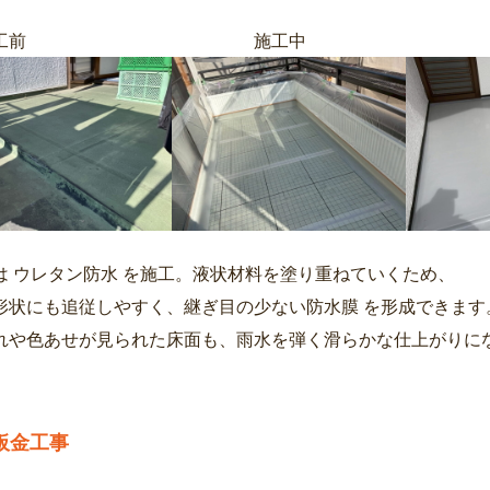
工前 施工中 施
は ウレタン防水 を施工。液状材料を塗り重ねていくため、
形状にも追従しやすく、継ぎ目の少ない防水膜 を形成できます
れや色あせが見られた床面も、雨水を弾く滑らかな仕上がりに
板金工事