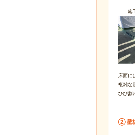
施
床面に
複雑な
ひび割
② 壁