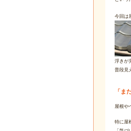
今回は
浮きが
普段見
「ま
屋根や
特に屋
「気づ