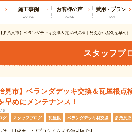
施工事例
お客様の声
費用・プラン
WORKS
VOICE
PLAN
【多治見市】ベランダデッキ交換＆瓦屋根点検｜見えない劣化を早めに
スタッフブ
治見市】ベランダデッキ交換＆瓦屋根点
を早めにメンテナンス！
.18
ログ
スタッフブログ
瓦屋根
ベランダデッキ材交換
多治見店
ちは、日成ホーム/プロタイムズ多治見店です。