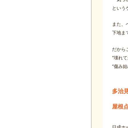
という
また、
下地ま
だから
“壊れ
“傷み
多治
屋根
日成ホ