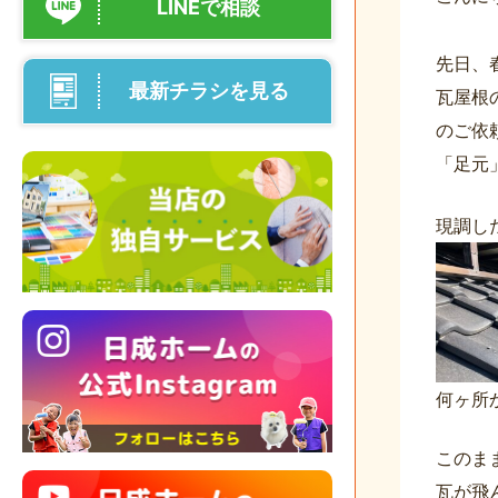
LINEで相談
先日、
最新チラシを見る
瓦屋根
のご依
「足元
現調し
何ヶ所
このま
瓦が飛