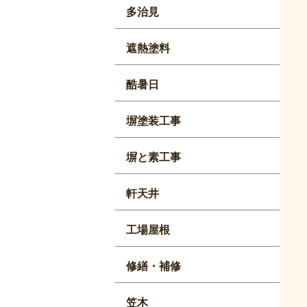
多治見
遮熱塗料
酷暑日
塀塗装工事
塀と素工事
軒天井
工場屋根
修繕・補修
笠木