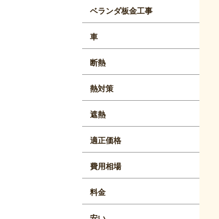
ベランダ板金工事
車
断熱
熱対策
遮熱
適正価格
費用相場
料金
安い