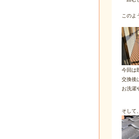
このよ
今回は
交換後
お洗濯
そして