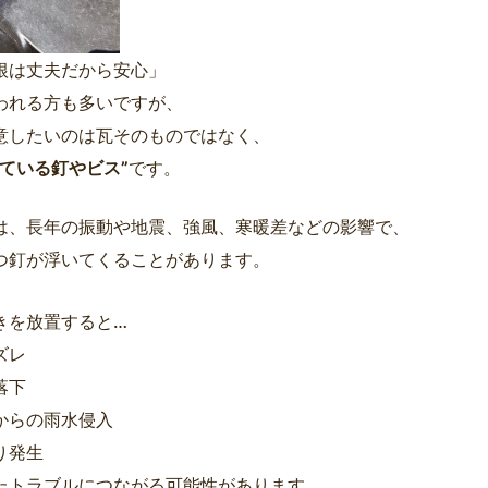
根は丈夫だから安心」
われる方も多いですが、
意したいのは瓦そのものではなく、
している釘やビス”
です。
は、長年の振動や地震、強風、寒暖差などの影響で、
つ釘が浮いてくることがあります。
きを放置すると…
ズレ
落下
からの雨水侵入
り発生
たトラブルにつながる可能性があります。