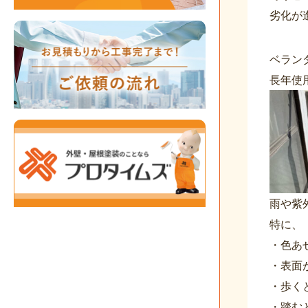
劣化が
ベラン
長年使
雨や紫
特に、
・色あ
・表面
・歩く
・踏む