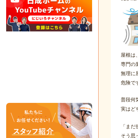
屋根は
専門の
無理に
危険で
普段何
実はど
「まだ
そう思