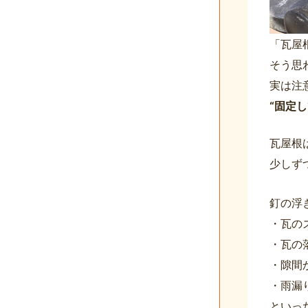
「瓦屋
そう思
実は注
“固定
瓦屋根
少しず
釘の浮
・瓦の
・瓦の
・隙間
・雨漏
といっ