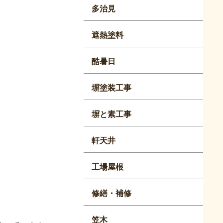
多治見
遮熱塗料
酷暑日
塀塗装工事
塀と素工事
軒天井
工場屋根
修繕・補修
笠木