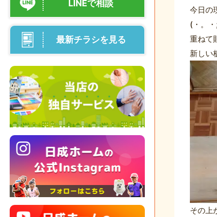
LINEで相談
今日の
(・。・
重ねて
最新チラシを見る
新しい
その上