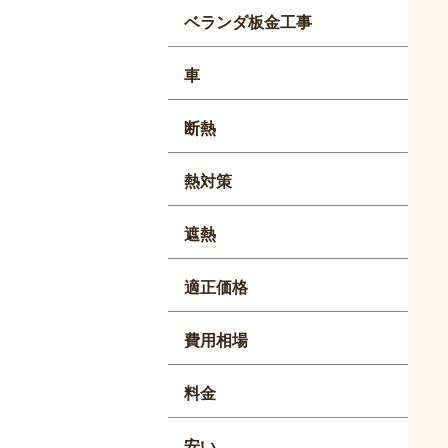
ベランダ板金工事
車
断熱
熱対策
遮熱
適正価格
費用相場
料金
安い