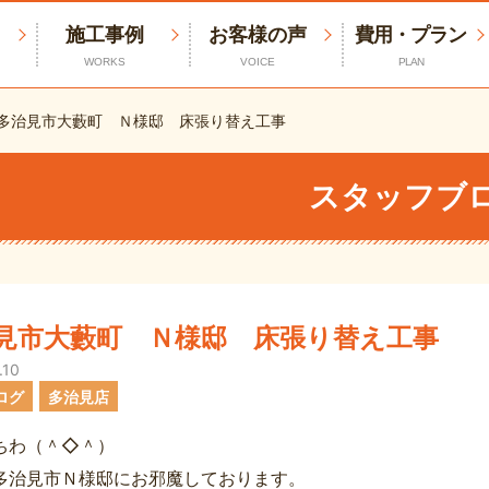
施工事例
お客様の声
費用・プラン
WORKS
VOICE
PLAN
多治見市大藪町 Ｎ様邸 床張り替え工事
スタッフブ
見市大藪町 Ｎ様邸 床張り替え工事
.10
ログ
多治見店
ちわ（＾◇＾）
多治見市Ｎ様邸にお邪魔しております。