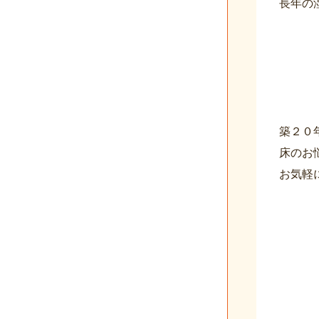
長年の
築２０
床のお
お気軽に