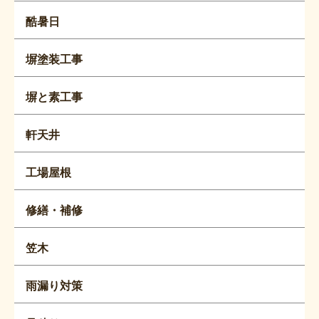
酷暑日
塀塗装工事
塀と素工事
軒天井
工場屋根
修繕・補修
笠木
雨漏り対策