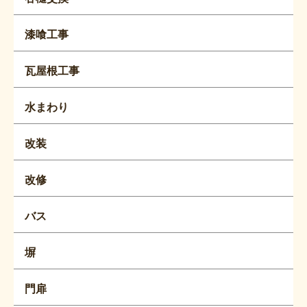
漆喰工事
瓦屋根工事
水まわり
改装
改修
バス
塀
門扉