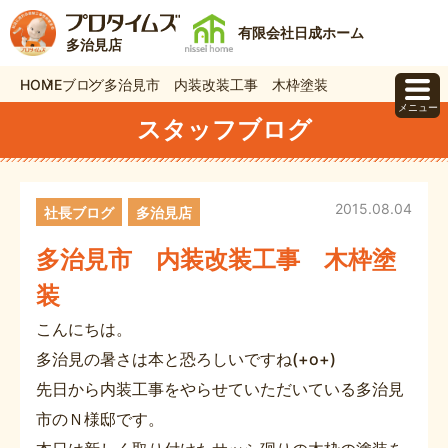
有限会社日成ホーム
多治見店
HOME
ブログ
多治見市 内装改装工事 木枠塗装
メニュー
スタッフブログ
2015.08.04
社長ブログ
多治見店
多治見市 内装改装工事 木枠塗
装
こんにちは。
多治見の暑さは本と恐ろしいですね(+o+)
先日から内装工事をやらせていただいている多治見
市のＮ様邸です。