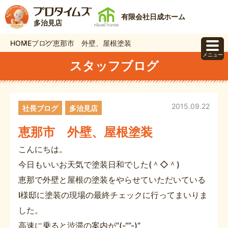
有限会社日成ホーム
多治見店
HOME
ブログ
恵那市 外壁、屋根塗装
メニュー
スタッフブログ
2015.09.22
社長ブログ
多治見店
恵那市 外壁、屋根塗装
こんにちは。
今日もいいお天気で塗装日和でした(＾◇＾)
恵那で外壁と屋根の塗装をやらせていただいている
I様邸に塗装の現場の最終チェックに行ってまいりま
した。
高速に乗ると渋滞の案内が”(-“”-)”