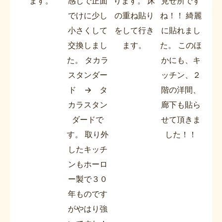
ます。
感じで正面
ります。 床
見せ所です
でけに少し
の重ね貼り
ね！！ 綺麗
小さくして
をして行き
に貼れまし
交換しまし
ます。
た。 このほ
た。 タカラ
かにも、キ
スタンダー
ッチン、２
ド → タ
階の洋間、
カラスタン
廊下も貼ら
ダードで
せて頂きま
す。 取り外
した！！
したキッチ
ンもホーロ
ー製で３０
年ものです
がやはり強