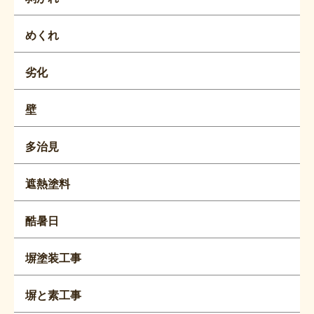
めくれ
劣化
壁
多治見
遮熱塗料
酷暑日
塀塗装工事
塀と素工事