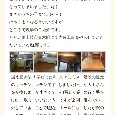
なってしまいました( ﾟДﾟ)
まさかうちの子まで…(~_~;)
はやくよくなるといいですが。
ところで現場のご紹介です。
ただいま土岐市妻木町にて内装工事をやらせていた
だいているI様邸です。
据え置き型
L字だったキ
久々にミス
階段の足元
のキッチン
ッチンです
しました(~_
が大工さん
を交換しま
が小さくて
~;)写真が逆
の行く手を
した。 取り
いいという
ですが玄関
阻んでいま
外していき
ことでI型な
ホールにな
したが腕の