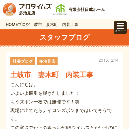
有限会社日成ホーム
多治見店
HOME
ブログ
土岐市 妻木町 内装工事
メニュー
スタッフブログ
2016.12.14
社長ブログ
多治見店
土岐市 妻木町 内装工事
こんにちは。
いよいよ股引を履きだしました！
もうズボン一枚では無理です！笑
現場に出てたらナイロンズボンまではいてそうで
す。
この寒さでか下の娘っちがRSウイルスとかいうのに