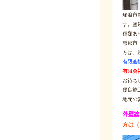
瑞浪市
す。塗
種類あ
恵那市
方は、
有限会
有限会
お待ち
優良施
地元の
外壁塗
方は（