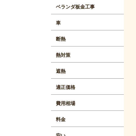
ベランダ板金工事
車
断熱
熱対策
遮熱
適正価格
費用相場
料金
安い