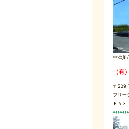
中津川
（有
〒509
フリー
ＦＡＸ
♦♦♦♦♦♦♦