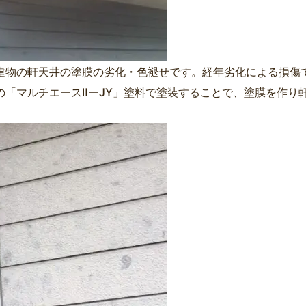
建物の軒天井の塗膜の劣化・色褪せです。経年劣化による損傷
の「マルチエースⅡーJY」塗料で塗装することで、塗膜を作り
。