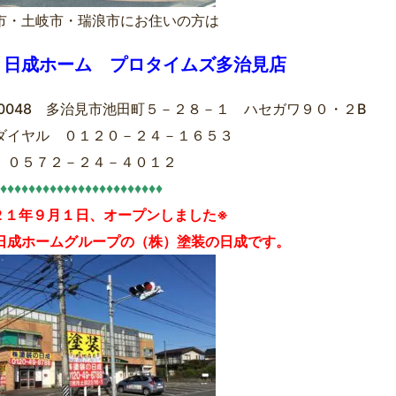
市・土岐市・瑞浪市にお住いの方は
）日成ホーム プロタイムズ多治見店
7-0048 多治見市池田町５－２８－１ ハセガワ９０・２B
ダイヤル ０１２０－２４－１６５３
 ０５７２－２４－４０１２
♦♦♦♦♦♦♦♦♦♦♦♦♦♦♦♦♦♦♦♦♦♦♦
２１年９月１日、オープンしました※
日成ホームグループの（株）塗装の日成です。