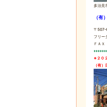
多治見
（有
〒50
フリー
ＦＡＸ
♦♦♦♦♦♦♦
※２０
（有）