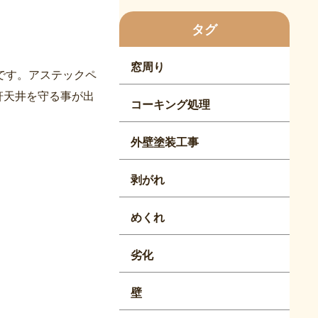
タグ
窓周り
です。アステックペ
軒天井を守る事が出
コーキング処理
外壁塗装工事
剥がれ
めくれ
劣化
壁