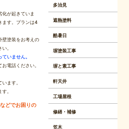
多治見
劣化が起きていま
遮熱塗料
きます。プランは4
酷暑日
外壁塗装をお考えの
さい。
塀塗装工事
っていません。
てお電話ください。
塀と素工事
軒天井
ています。
ます。
工場屋根
などでお困りの
修繕・補修
笠木