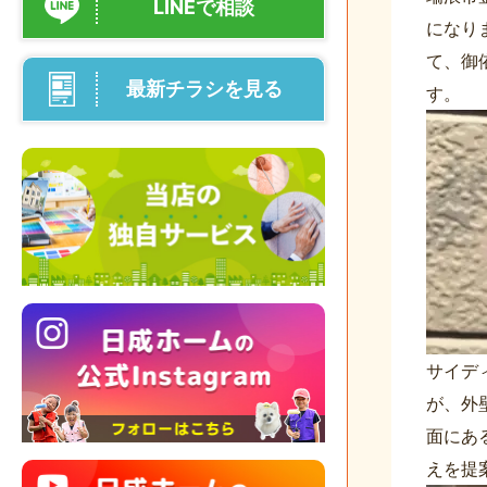
LINEで相談
になり
て、御
最新チラシを見る
す。
サイデ
が、外
面にあ
えを提