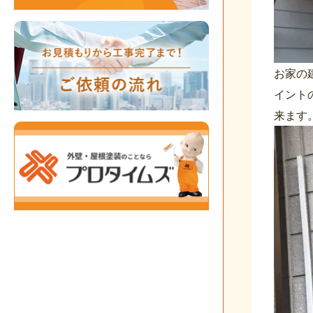
お家の
イント
来ます