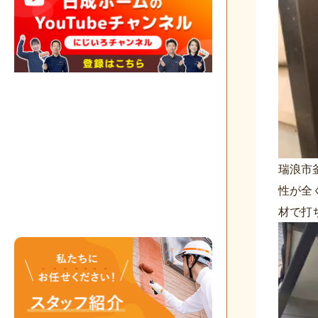
瑞浪市
性が全
材で打